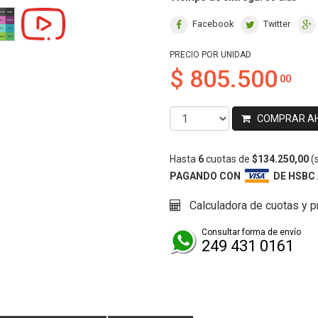
Facebook
Twitter
PRECIO POR UNIDAD
$ 805.500
00
COMPRAR A
Hasta
6
cuotas de
$134.250,00
(s
PAGANDO CON
DE HSBC
Calculadora de cuotas y 
Consultar forma de envío
249 431 0161