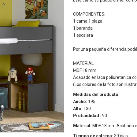
Esta cama se puede armar como 
COMPONENTES:
1 cama 1 plaza
1 baranda
1 escalera
Por una pequeña diferencia podés
MATERIAL:
MDF 18 mm
Acabado en laca poliuretanica col
(Los colores de la foto son ilust
Medidas del producto:
Ancho:
195
Alto:
130
Profundidad :
90
Material:
MDF 18 mm Acabado en l
Tiempo de entrega:
30 días