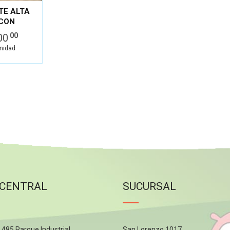
TE ALTA
 CON
ECA
00
00
 DOBLE
unidad
 CENTRAL
SUCURSAL
º 485 Parque Industrial
San Lorenzo 1017