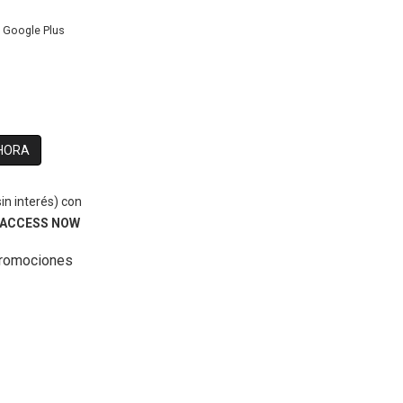
Google Plus
HORA
in interés)
con
 ACCESS NOW
promociones