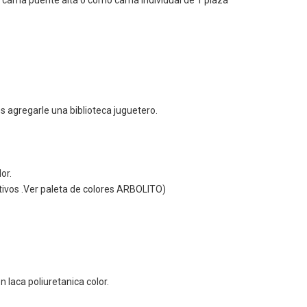
cama puente alta o como cama individual de 1 plaza
 agregarle una biblioteca juguetero.
or.
rativos .Ver paleta de colores ARBOLITO)
aca poliuretanica color.