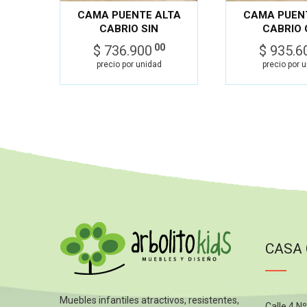
CAMA PUENTE ALTA
CAMA PUEN
CABRIO SIN
CABRIO
BIBLIOTECA
BIBLIOT
00
$ 736.900
$ 935.6
JUGUETERO
JUGUETERO
precio por unidad
precio por 
CASA
Muebles infantiles atractivos, resistentes,
Calle 4 N