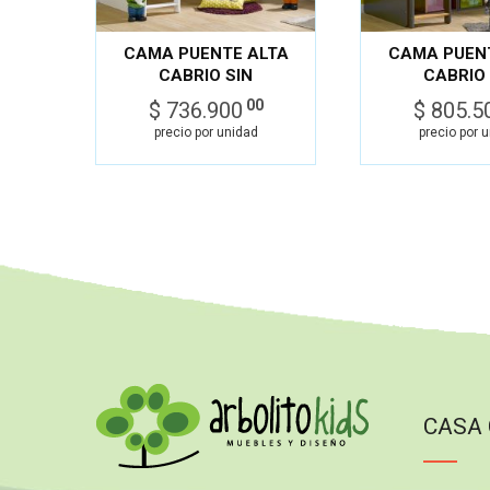
CAMA PUENTE ALTA
CAMA PUEN
CABRIO SIN
CABRIO 
BIBLIOTECA
BIBLIOT
00
$ 736.900
$ 805.5
JUGUETERO
JUGUET
precio por unidad
precio por 
CASA