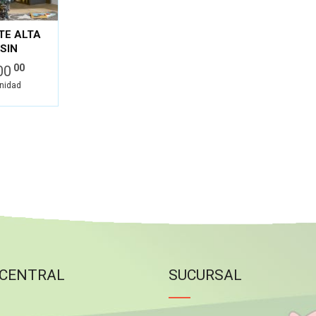
TE ALTA
SIN
ECA
00
00
ERO
unidad
 CENTRAL
SUCURSAL