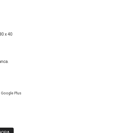
80 x 40
anca.
Google Plus
HORA