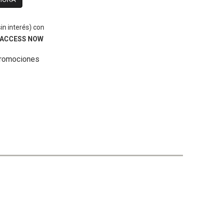
in interés)
con
 ACCESS NOW
promociones